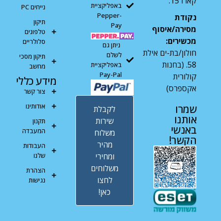
קארו 15.
באפליקציית
נייחים PC
Pepper-
נקודת
תיקון
Pay
מסירה/איסוף
טלפונים
מכשירים:
סלולריים
ניתן גם
חולון/בת-ים אילת
לשלם
תיקון מסכי
58. (בחנות
באפליקציית
מחשב
Pay-Pal
קולורית
מידע כללי
אקספרס)
צור קשר
אודותינו
שמרו
לקבלת
אותנו
שירות
תקנון
באנשי
המעבדה
משלוח
הקשר!
מהיר
העבודות
ומחירי
שלנו
משלוחים
הצהרת
לחצו
נגישות
כאן!