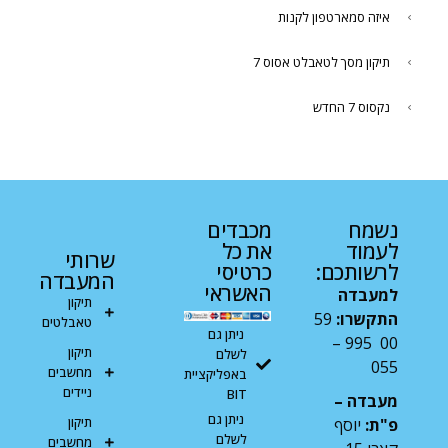
איזה סמארטפון לקנות
תיקון מסך לטאבלט אסוס 7
נקסוס 7 החדש
נשמח
מכבדים
לעמוד
את כל
שרותי
לרשותכם:
כרטיסי
המעבדה
האשראי
למעבדה
תיקון
התקשרו:
59
טאבלטים
ניתן גם
00 995 –
תיקון
לשלם
055
מחשבים
באפליקציית
ניידים
BIT
מעבדה –
ניתן גם
תיקון
פ"ת:
יוסף
לשלם
מחשבים