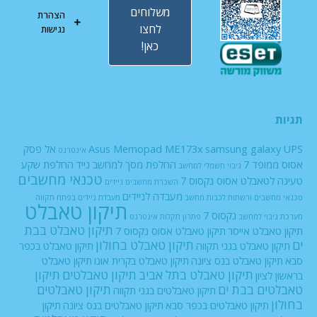
משלוחים
הצהרת
לחצו
נגישות
כאן!
תגיות
UPS
samsung galaxy
Asus Memopad ME173x
אל פסק
אינטרנט
אסוס ממופד 7
החלפת מסך למחשב נייד
החלפת שקע
גיבוי חשמלי למחשב
טכנאי מחשבים
טעינה לטאבלט אסוס נקסוס 7
השכרת מחשבים ניידים
מעבדה לניידים
טכנאי מחשבים ורשתות
לכבות
מחשב
מעבדת ניידים בפתח תקווה
תיקון טאבלט
נקסוס 7
מערכת גיבוי למחשב
פתרון תקלות אינטרנט
תיקון טאבלט בבת
תיקון טאבלט אייסר
תיקון טאבלט אסוס נקסוס 7
ים
תיקון טאבלט בחולון
תיקון טאבלט בגני תקווה
תיקון טאבלט בכפר
סבא
תיקון טאבלט בנס ציונה
תיקון טאבלט בקרית אונו
תיקון טאבלט
תיקון טאבלט בתל אביב
תיקון טאבלטים
תיקון
בראשון לציון
טאבלטים בבת ים
תיקון טאבלטים
תיקון טאבלטים בגני תקווה
בחולון
תיקון טאבלטים בכפר סבא
תיקון טאבלטים בנס ציונה
תיקון