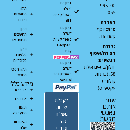
ניתן גם
00 995 –
תיקון
לשלם
055
מחשבים
באפליקציית
ניידים
BIT
מעבדה –
ניתן גם
תיקון
פ"ת:
יוסף
לשלם
מחשבים
קארו 15.
באפליקציית
נייחים PC
Pepper-
נקודת
תיקון
Pay
מסירה/איסוף
טלפונים
מכשירים:
סלולריים
ניתן גם
חולון/בת-ים אילת
לשלם
תיקון מסכי
58. (בחנות
באפליקציית
מחשב
Pay-Pal
קולורית
מידע כללי
אקספרס)
צור קשר
אודותינו
שמרו
לקבלת
אותנו
שירות
תקנון
באנשי
המעבדה
משלוח
הקשר!
מהיר
העבודות
ומחירי
שלנו