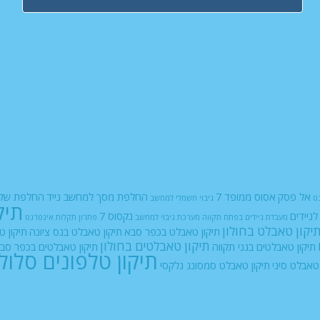
אל פסק
אסוס ממופד 7
החלפת מסך למחשב נייד
החלפת שקע
ט
גיבוי חשמלי למחשב
תיק
ניידים
נקסוס 7
מעבדת ניידים בפתח תקווה
מערכת גיבוי למחשב
פתרון תקלות אינטרנט
יקון טאבלט בחולון
תיקון טאבלט בכפר סבא
תיקון טאבלט בנס ציונה
תיקון ט
תיקון טאבלטים בחולון
תיקון טאבלטים בגני תקווה
תיקון טאבלטים בכפר סב
תיקון טלפונים סלול
 טאבלט סיני
תיקון טאבלט סמסונג גלקסי