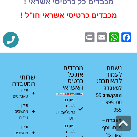
מכבדים כל כרטיסי אשראי !
מכבדים כרטיסי אשראי חו"ל !
WhatsApp
Print
Email
Facebook
נשמח
מכבדים
לעמוד
את כל
שרותי
לרשותכם:
כרטיסי
המעבדה
האשראי
למעבדה
תיקון
התקשרו:
59
טאבלטים
ניתן גם
00 995 –
תיקון
לשלם
055
מחשבים
באפליקציית
ניידים
גלילה
BIT
מעבדה –
ניתן גם
תיקון
פ"ת:
יוסף
לראש
לשלם
מחשבים
קארו 15.