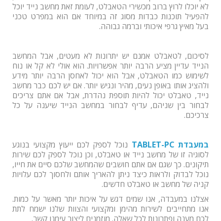
לא יוכלו לרוץ ברוב מכשירי הטאבלט, לעומת זאת מחשב נייד יוכל
להפעיל תוכנות כבדות מסוג זה במיוחד אם הוא במפרט טכני
בעל מאיץ גרפי איכותי וברמה גבוהה.
לסיכום, לטאבלט אמנם יש יתרונות לא מעטים, אבל המחשב
הנייד עדיין מציע הרבה יותר אפשרויות. הוא אולי לא קל או נוח
לשימוש כמו הטאבלט, אבל הוא יכול לאחסן הרבה יותר מידע
ולהציג אותו באופן נעים, מהיר ונגיש יותר. אם יש לכם כבר מחשב
נייד, טאבלט יכול להיות תוספת נהדרת, אבל אם אתם צריכים
לבחור בין שניהם, עדיף לבחור במחשב הנייד שיענה על כל
צרכיכם.
במעבדת
TABLET-PC
נוכל לספק לכם ייעוץ מקצועי בנוגע
לסוגיה זו של מחשב נייד או טאבלט, וכן נוכל לספק לכם שירות
תיקונים. כך שגם אם אתם חושבים שהמחשב שלכם סיים את חייו,
נוכל לבדוק ולראות כיצד ניתן להאריך אותם ולחסוך לכם עלויות
קניה של מחשב או טאבלט חדשים.
אצלנו במעבדה, אנו שמים דגש על איכות יותר מאשר על כמות.
אנו מתחייבים לשירות מהימן ומקצועי והצוות שלנו ישמח לתת
לכם מענה ופתרונות לכל שאלה. מוזמנים ליצור עימנו קשר.