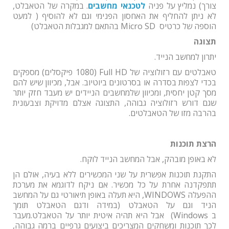
צורך) נמליץ על פניה
לטכנאי מחשבים
. במקרה של הטאבלט,
לא ניתן להחליף את האחסון הפנימי וגם לא להוסיף ( למעט
הוספה של כרטיס
Micro SD
בהתאם למגבלות הטאבלט)
תצוגה
יתרון למחשב הנייד.
טאבלטים עם רזולוציה של
Full HD
(1080 פיקסלים) מספקים
בכדי לצפות בסדרה או בסרטונים ביוטיוב. אבל, מכיוון שיש להם
מסך קטן יחסית, ומכיוון שלמחשבים הניידים יש מעבד חזק יותר
שגם דורש רזולוציה גבוהה, התצוגה אצלם מדויקת וצבעונית
בהרבה מזו של הטאבלטים.
הרצת תוכנות
לא באופן מובהק, אבל המחשב הנייד לוקח.
התקנת תוכנות אפשרית על שני המכשירים ללא בעיה, אולם הן
תתפקדנה אחרת על כל מכשיר. אם ניקח לדוגמא את מערכת
ההפעלה
WINDOWS
, היא תעלה באופן תיאורטי גם על המחשב
הניד וגם על הטאבלט (במידה ודגם הטאבלט תומך
ב
(Windows
אבל היא תהיה איטית יותר על הטאבלט.מעבר
לכך תוכנות ומשחקים המצריכים ביצועים גרפיים ברמה גבוהה,