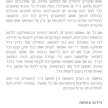
אתם שוקלים להחליף את המחשב שלכם, אך מתלבטים האם
לקנות מחשב נייד או טאבלט? בעיה מוכרת. כל טכנאי מחשבים
יוכל לומר לכם שהיום יש לטאבלטים יכולות ותכונות שיכולים
בהחלט להפוך אותם למחשבים ניידים לכל דבר, ולמעשה
ההחלטה שלכם צריכה להתבסס אך ורק על השימוש אותו אתם
מייעדים למכשיר.
אם כל מה שאתם רוצים זה לצפות ביוטיוב ובנטפליקס, לגלוש
ברשתות החברתיות, לעשות קצת קניות אונליין ולענות על מיילים,
לכו על טאבלט. הוא נוח לשימוש, הסוללה שלו בדרך כלל
מחזיקה מעמד די יפה ואפשר לקחת אותו בכל תיק, קטן ככל
שיהיה. אבל אם יש לכם דרישות גבוהות יותר ואתם זקוקים
למכשיר שלמעשה יהווה כלי עבודה עבורכם, בחרו במחשב
הנייד. גם אם אתם משפחה שמעוניינת לקנות מכשיר אחד בלבד
שיהיה מותאם לכל סוגי השימושים, עדיף ללכת על מחשב נייד
שאיתו תוכלו בעצם לעשות הכל.
במאמר זה נערוך השוואה בין מחשב נייד לטאבלט, בה יוצגו
בפניכם היתרונות והחסרונות של כל מכשיר, במטרה לסייע לכם
להחליט מה עדיף עבורכם.
ניידות ונשיאה