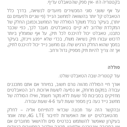
בקטגוריה הזו -אין ספק שהטאבלט עדיף.
על אף ששני סוגי המכשירים מיועדים לנשיאה, בדרך כלל
הטאבלט קל יותר בהשוואה למחשב הנייד (פי שניים ולפעמים גם
יותר), בעיקר בגלל משקל הסוללה של המחשב.וכמובן החלק של
המקלדת שלרוב לא קיים בטאבלטים. מעבר לכך, כפי שכבר
כתבנו, טאבלט יכול להיכנס לכל תיק, על אף שמומלץ ביותר
לרכוש עבורו תיק נשיאה משלו, בכדי שלא ייפגע ויינזק, בעיקר
במסך שהוא החלק הרגיש שלו. גם מחשב נייד יכול להיכנס לתיק,
אך זה צריך להיות תיק מספיק גדול ורחב.
סוללה
עוד קטגוריה שבה הטאבלט שולט.
אורך חיי הסוללה מהווה גורם חשוב, במיוחד אם אתם מתכננים
עבודה במקום מרוחק, או נסיעה לשעות ארוכות. רוב הטאבלטים
מחזיקים בסביבות 10 שעות ללא מקור חשמל, ואילו הסוללה של
מחשב נייד נעה בין מספר שעות לעד 4-6 שעות עבודה.
ובהקשר הזה עוד תכונה שכדאי להתייחס אליה – לחלק
מהטאבלטים יש את האפשרות לחיבור
4G LTE
, שזה אומר
בעיקרון שאפשר להשתמש בכרטיס סים ולהישאר מחוברים אם
אין בסביבה אינטרנט אלחוטי. תכונה שלרוב המחשבים הניידים