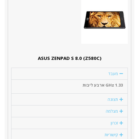
(ASUS ZENPAD S 8.0 (Z580C
מעבד
1.33 GHz ארבע ליבות
תצוגה
מצלמה
זכרון
קישוריות