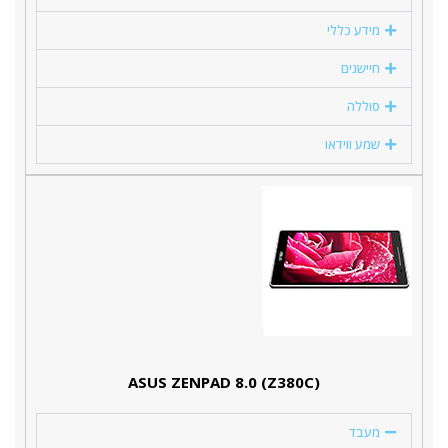
מידע כללי
חיישנים
סוללה
שמע ווידאו
(ASUS ZENPAD 8.0 (Z380C
מעבד