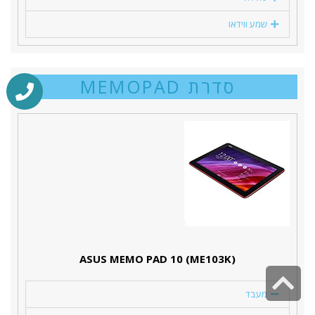
שמע ווידאו
סדרת MEMOPAD
(ASUS MEMO PAD 10 (ME103K
גלילה
מעבד
לראש