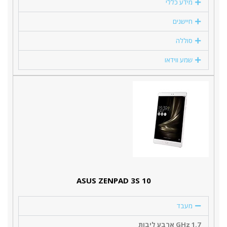
מידע כללי
חיישנים
סוללה
שמע ווידאו
ASUS ZENPAD 3S 10
מעבד
1.7 GHz ארבע ליבות