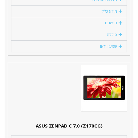
מידע כללי
חיישנים
סוללה
שמע ווידאו
(ASUS ZENPAD C 7.0 (Z170CG