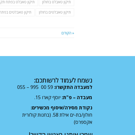
תיקון טאבלט בחולון
תיקון טאבלט בפתח תקו
תיקון טאבלטים בחולון
תיקון טאבלטים בפתח
« הקודם
נשמח לעמוד לרשותכם:
למעבדה התקשרו:
59 00 995 – 055
מעבדה – פ"ת:
יוסף קארו 15.
נקודת מסירה/איסוף מכשירים:
חולון/בת-ים אילת 58. (בחנות קולורית
אקספרס)
שמרו אותנו באנשי הקשר!