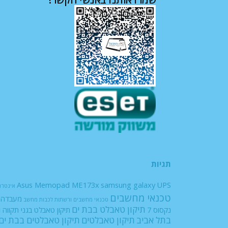
תגיות
Asus Memopad ME173x
samsung galaxy
UPS
אינטרנ
טכנאי מחשבים
מעבדה ל
טכנאי מחשבים ורשתות
לכבות
מחשב
תיקון טאבלט בבת ים
ת
נקסוס 7
תיקון טאבלט בגני תקווה
בתל אביב
תיקון טאבלטים
תיקון טאבלטים בבת ים