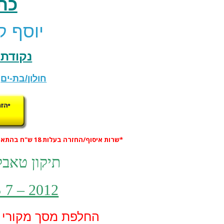
כת
יוסף קארו 15 
נקודת 
חולון/בת-ים
:
*שרות איסוף/החזרה בעלות 18 ש"ח בהתאם לאזור !
תיקון טאבל
7 – 2012
החלפת מסך מקורי קומ