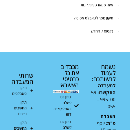
איזה סמארטפון לקנות
תיקון מסך לטאבלט אסוס 7
נקסוס 7 החדש
נשמח
מכבדים
לעמוד
את כל
שרותי
לרשותכם:
כרטיסי
המעבדה
האשראי
למעבדה
תיקון
התקשרו:
59
טאבלטים
ניתן גם
00 995 –
תיקון
לשלם
055
מחשבים
באפליקציית
ניידים
BIT
מעבדה –
ניתן גם
תיקון
פ"ת:
יוסף
לשלם
מחשבים