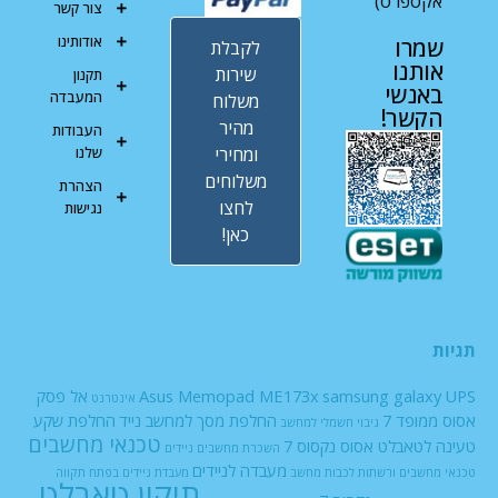
אקספרס)
צור קשר
אודותינו
שמרו
לקבלת
אותנו
שירות
תקנון
באנשי
המעבדה
משלוח
הקשר!
מהיר
העבודות
ומחירי
שלנו
משלוחים
הצהרת
לחצו
נגישות
כאן!
תגיות
UPS
samsung galaxy
Asus Memopad ME173x
אל פסק
אינטרנט
אסוס ממופד 7
החלפת מסך למחשב נייד
החלפת שקע
גיבוי חשמלי למחשב
טכנאי מחשבים
טעינה לטאבלט אסוס נקסוס 7
השכרת מחשבים ניידים
מעבדה לניידים
טכנאי מחשבים ורשתות
לכבות
מחשב
מעבדת ניידים בפתח תקווה
תיקון טאבלט