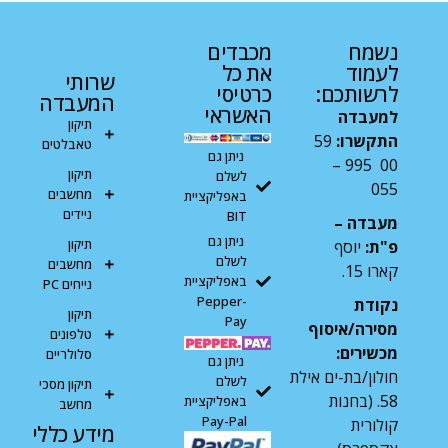
נשמח
מכבדים
לעמוד
את כל
שרותי
לרשותכם:
כרטיסי
המעבדה
האשראי
למעבדה
תיקון
התקשרו:
59
טאבלטים
ניתן גם
00 995 –
תיקון
לשלם
055
מחשבים
באפליקציית
ניידים
BIT
מעבדה –
ניתן גם
תיקון
פ"ת:
יוסף
לשלם
מחשבים
קארו 15.
באפליקציית
נייחים PC
Pepper-
נקודת
תיקון
Pay
מסירה/איסוף
טלפונים
מכשירים:
סלולריים
ניתן גם
חולון/בת-ים אילת
לשלם
תיקון מסכי
58. (בחנות
באפליקציית
מחשב
Pay-Pal
קולורית
מידע כללי