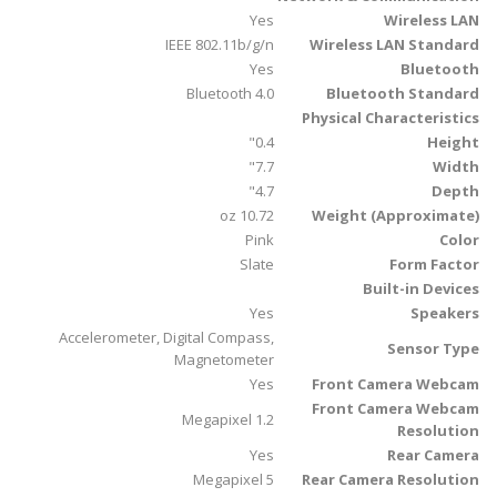
Yes
Wireless LAN
IEEE 802.11b/g/n
Wireless LAN Standard
Yes
Bluetooth
Bluetooth 4.0
Bluetooth Standard
Physical Characteristics
0.4"
Height
7.7"
Width
4.7"
Depth
10.72 oz
Weight (Approximate)
Pink
Color
Slate
Form Factor
Built-in Devices
Yes
Speakers
Accelerometer, Digital Compass,
Sensor Type
Magnetometer
Yes
Front Camera Webcam
Front Camera Webcam
1.2 Megapixel
Resolution
Yes
Rear Camera
5 Megapixel
Rear Camera Resolution