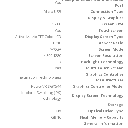
Yes
Port
Micro USB
Connection Type
Display & Graphics
7.00 "
Screen Size
Yes
Touchscreen
Active Matrix TFT Color LCD
Display Screen Type
16:10
Aspect Ratio
WXGA
Screen Mode
1280 x 800
Screen Resolution
LED
Backlight Technology
Yes
Multi-touch Screen
Graphics Controller
Imagination Technologies
Manufacturer
PowerVR SGX544
Graphics Controller Model
In-plane Switching (IPS)
Display Screen Technology
Technology
Storage
No
Optical Drive Type
16 GB
Flash Memory Capacity
General Information