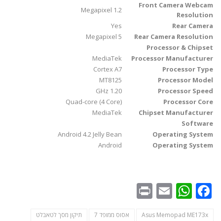
Front Camera Webcam
1.2 Megapixel
Resolution
Yes
Rear Camera
5 Megapixel
Rear Camera Resolution
Processor & Chipset
MediaTek
Processor Manufacturer
Cortex A7
Processor Type
MT8125
Processor Model
1.20 GHz
Processor Speed
Quad-core (4 Core)
Processor Core
MediaTek
Chipset Manufacturer
Software
Android 4.2 Jelly Bean
Operating System
Android
Operating System
WhatsApp
Print
Email
Facebook
Asus Memopad ME173x
אסוס ממופד 7
תיקון מסך לטאבלט