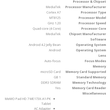
Processor & Chipset
MediaTek
Processor Manufacturer
Cortex A7
Processor Type
MT8125
Processor Model
1.20 GHz
Processor Speed
Quad-core (4 Core)
Processor Core
MediaTek
Chipset Manufacturer
Software
Android 4.2 Jelly Bean
Operating System
Android
Operating System
Lens
Auto-focus
Focus Modes
Memory
microSD Card
Memory Card Supported
1 GB
Standard Memory
DDR3 SDRAM
Memory Technology
Yes
Memory Card Reader
Miscellaneous
MeMO Pad HD 7 ME173X-A1-PK
Tablet
AC Adapter