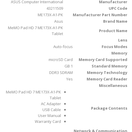
ASUS Computer International
Manufacturer
43211509
UPC Code
ME173X-A1-PK
Manufacturer Part Number
Asus
Brand Name
MeMO Pad HD 7 ME173X-A1-PK
Product Name
Tablet
Lens
Auto-focus
Focus Modes
Memory
microSD Card
Memory Card Supported
1 GB
Standard Memory
DDR3 SDRAM
Memory Technology
Yes
Memory Card Reader
Miscellaneous
MeMO Pad HD 7 ME173X-A1-PK
Tablet
AC Adapter
Package Contents
USB Cable
User Manual
Warranty Card
Network & Communication