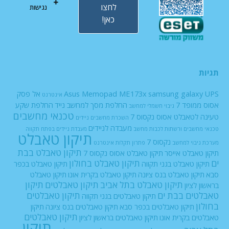
לחצו
נגישות
כאן!
תגיות
UPS
samsung galaxy
Asus Memopad ME173x
אל פסק
אינטרנט
אסוס ממופד 7
החלפת מסך למחשב נייד
החלפת שקע
גיבוי חשמלי למחשב
טכנאי מחשבים
טעינה לטאבלט אסוס נקסוס 7
השכרת מחשבים ניידים
מעבדה לניידים
טכנאי מחשבים ורשתות
לכבות
מחשב
מעבדת ניידים בפתח תקווה
תיקון טאבלט
נקסוס 7
מערכת גיבוי למחשב
פתרון תקלות אינטרנט
תיקון טאבלט בבת
תיקון טאבלט אייסר
תיקון טאבלט אסוס נקסוס 7
ים
תיקון טאבלט בחולון
תיקון טאבלט בגני תקווה
תיקון טאבלט בכפר
סבא
תיקון טאבלט בנס ציונה
תיקון טאבלט בקרית אונו
תיקון טאבלט
תיקון טאבלט בתל אביב
תיקון טאבלטים
תיקון
בראשון לציון
טאבלטים בבת ים
תיקון טאבלטים
תיקון טאבלטים בגני תקווה
בחולון
תיקון טאבלטים בכפר סבא
תיקון טאבלטים בנס ציונה
תיקון
תיקון טאבלטים
טאבלטים בקרית אונו
תיקון טאבלטים בראשון לציון
תיקון