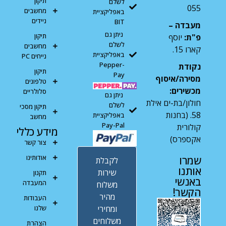
תיקון
לשלם
055
מחשבים
באפליקציית
ניידים
BIT
מעבדה –
ניתן גם
תיקון
פ"ת:
יוסף
לשלם
מחשבים
קארו 15.
באפליקציית
נייחים PC
Pepper-
נקודת
תיקון
Pay
מסירה/איסוף
טלפונים
מכשירים:
סלולריים
ניתן גם
חולון/בת-ים אילת
לשלם
תיקון מסכי
58. (בחנות
באפליקציית
מחשב
Pay-Pal
קולורית
מידע כללי
אקספרס)
צור קשר
אודותינו
שמרו
לקבלת
אותנו
שירות
תקנון
באנשי
המעבדה
משלוח
הקשר!
מהיר
העבודות
ומחירי
שלנו
משלוחים
הצהרת