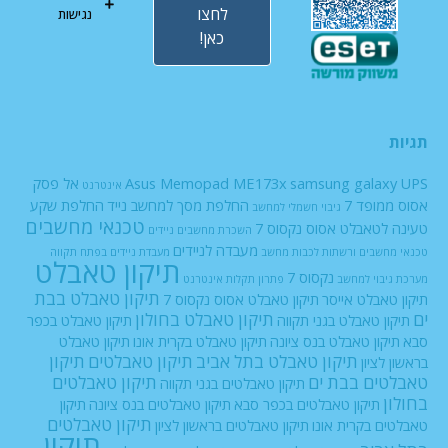
לחצו
נגישות
כאן!
תגיות
UPS
samsung galaxy
Asus Memopad ME173x
אל פסק
אינטרנט
אסוס ממופד 7
החלפת מסך למחשב נייד
החלפת שקע
גיבוי חשמלי למחשב
טכנאי מחשבים
טעינה לטאבלט אסוס נקסוס 7
השכרת מחשבים ניידים
מעבדה לניידים
טכנאי מחשבים ורשתות
לכבות
מחשב
מעבדת ניידים בפתח תקווה
תיקון טאבלט
נקסוס 7
מערכת גיבוי למחשב
פתרון תקלות אינטרנט
תיקון טאבלט בבת
תיקון טאבלט אייסר
תיקון טאבלט אסוס נקסוס 7
ים
תיקון טאבלט בחולון
תיקון טאבלט בגני תקווה
תיקון טאבלט בכפר
סבא
תיקון טאבלט בנס ציונה
תיקון טאבלט בקרית אונו
תיקון טאבלט
תיקון טאבלט בתל אביב
תיקון טאבלטים
תיקון
בראשון לציון
טאבלטים בבת ים
תיקון טאבלטים
תיקון טאבלטים בגני תקווה
בחולון
תיקון טאבלטים בכפר סבא
תיקון טאבלטים בנס ציונה
תיקון
תיקון טאבלטים
טאבלטים בקרית אונו
תיקון טאבלטים בראשון לציון
תיקון