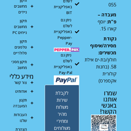
תיקון
לשלם
055
מחשבים
באפליקציית
ניידים
BIT
מעבדה –
ניתן גם
תיקון
פ"ת:
יוסף
לשלם
מחשבים
קארו 15.
באפליקציית
נייחים PC
Pepper-
נקודת
תיקון
Pay
מסירה/איסוף
טלפונים
מכשירים:
סלולריים
ניתן גם
חולון/בת-ים אילת
לשלם
תיקון מסכי
58. (בחנות
באפליקציית
מחשב
Pay-Pal
קולורית
מידע כללי
אקספרס)
צור קשר
אודותינו
שמרו
לקבלת
אותנו
שירות
תקנון
באנשי
המעבדה
משלוח
הקשר!
מהיר
העבודות
ומחירי
שלנו
משלוחים
הצהרת