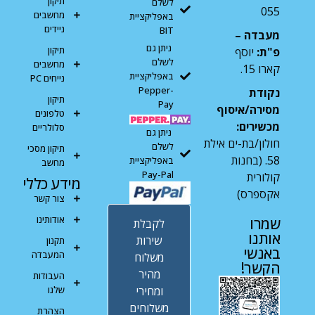
תיקון
לשלם
055
מחשבים
באפליקציית
ניידים
BIT
מעבדה –
ניתן גם
תיקון
פ"ת:
יוסף
לשלם
מחשבים
קארו 15.
באפליקציית
נייחים PC
Pepper-
נקודת
תיקון
Pay
מסירה/איסוף
טלפונים
מכשירים:
סלולריים
ניתן גם
חולון/בת-ים אילת
לשלם
תיקון מסכי
58. (בחנות
באפליקציית
מחשב
Pay-Pal
קולורית
מידע כללי
אקספרס)
צור קשר
אודותינו
שמרו
לקבלת
אותנו
שירות
תקנון
באנשי
המעבדה
משלוח
הקשר!
מהיר
העבודות
ומחירי
שלנו
משלוחים
הצהרת