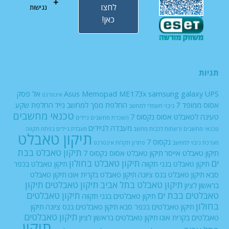
לחצו
נגישות
כאן!
תגיות
UPS
samsung galaxy
Asus Memopad ME173x
אל פסק
אינטרנט
אסוס ממופד 7
החלפת מסך למחשב נייד
החלפת שקע
גיבוי חשמלי למחשב
טכנאי מחשבים
טעינה לטאבלט אסוס נקסוס 7
השכרת מחשבים ניידים
מעבדה לניידים
טכנאי מחשבים ורשתות
לכבות
מחשב
מעבדת ניידים בפתח תקווה
תיקון טאבלט
נקסוס 7
מערכת גיבוי למחשב
פתרון תקלות אינטרנט
תיקון טאבלט בבת
תיקון טאבלט אייסר
תיקון טאבלט אסוס נקסוס 7
ים
תיקון טאבלט בחולון
תיקון טאבלט בגני תקווה
תיקון טאבלט בכפר
סבא
תיקון טאבלט בנס ציונה
תיקון טאבלט בקרית אונו
תיקון טאבלט
תיקון טאבלט בתל אביב
תיקון טאבלטים
תיקון
בראשון לציון
טאבלטים בבת ים
תיקון טאבלטים
תיקון טאבלטים בגני תקווה
בחולון
תיקון טאבלטים בכפר סבא
תיקון טאבלטים בנס ציונה
תיקון
תיקון טאבלטים
טאבלטים בקרית אונו
תיקון טאבלטים בראשון לציון
תיקון