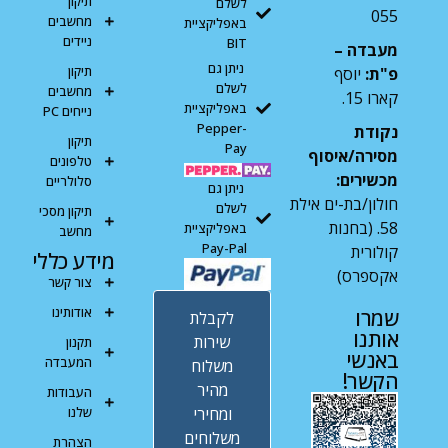
תיקון
לשלם
055
מחשבים
באפליקציית
ניידים
BIT
מעבדה –
ניתן גם
תיקון
פ"ת:
יוסף
לשלם
מחשבים
קארו 15.
באפליקציית
נייחים PC
Pepper-
נקודת
תיקון
Pay
מסירה/איסוף
טלפונים
מכשירים:
סלולריים
ניתן גם
חולון/בת-ים אילת
לשלם
תיקון מסכי
58. (בחנות
באפליקציית
מחשב
Pay-Pal
קולורית
מידע כללי
אקספרס)
צור קשר
אודותינו
שמרו
לקבלת
אותנו
שירות
תקנון
באנשי
המעבדה
משלוח
הקשר!
מהיר
העבודות
ומחירי
שלנו
משלוחים
הצהרת