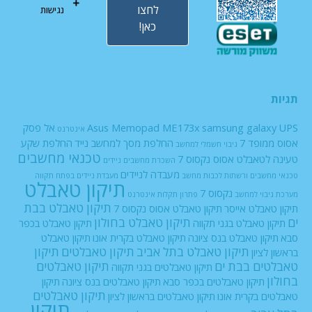
לחצו
נגישות
כאן!
תגיות
UPS
samsung galaxy
Asus Memopad ME173x
אל פסק
אינטרנט
אסוס ממופד 7
החלפת מסך למחשב נייד
החלפת שקע
גיבוי חשמלי למחשב
טכנאי מחשבים
טעינה לטאבלט אסוס נקסוס 7
השכרת מחשבים ניידים
מעבדה לניידים
טכנאי מחשבים ורשתות
לכבות
מחשב
מעבדת ניידים בפתח תקווה
תיקון טאבלט
נקסוס 7
מערכת גיבוי למחשב
פתרון תקלות אינטרנט
תיקון טאבלט בבת
תיקון טאבלט אייסר
תיקון טאבלט אסוס נקסוס 7
ים
תיקון טאבלט בחולון
תיקון טאבלט בגני תקווה
תיקון טאבלט בכפר
סבא
תיקון טאבלט בנס ציונה
תיקון טאבלט בקרית אונו
תיקון טאבלט
תיקון טאבלט בתל אביב
תיקון טאבלטים
תיקון
בראשון לציון
טאבלטים בבת ים
תיקון טאבלטים
תיקון טאבלטים בגני תקווה
בחולון
תיקון טאבלטים בכפר סבא
תיקון טאבלטים בנס ציונה
תיקון
תיקון טאבלטים
טאבלטים בקרית אונו
תיקון טאבלטים בראשון לציון
תיקון