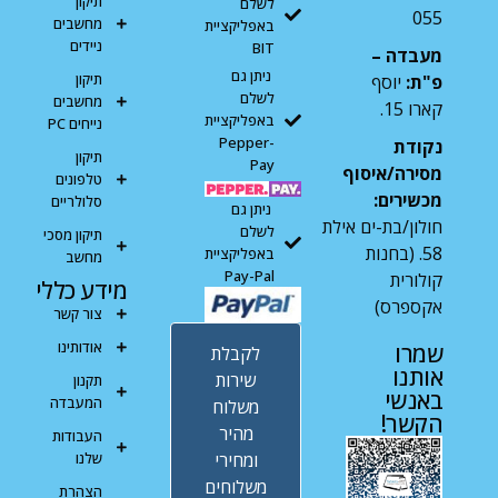
תיקון
לשלם
055
מחשבים
באפליקציית
ניידים
BIT
מעבדה –
ניתן גם
תיקון
פ"ת:
יוסף
לשלם
מחשבים
קארו 15.
באפליקציית
נייחים PC
Pepper-
נקודת
תיקון
Pay
מסירה/איסוף
טלפונים
מכשירים:
סלולריים
ניתן גם
חולון/בת-ים אילת
לשלם
תיקון מסכי
58. (בחנות
באפליקציית
מחשב
Pay-Pal
קולורית
מידע כללי
אקספרס)
צור קשר
אודותינו
שמרו
לקבלת
אותנו
שירות
תקנון
באנשי
המעבדה
משלוח
הקשר!
מהיר
העבודות
ומחירי
שלנו
משלוחים
הצהרת