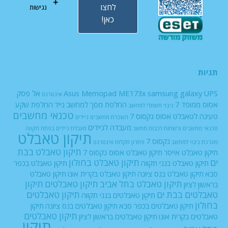
לחצו
נגישות
כאן!
תגיות
UPS
samsung galaxy
Asus Memopad ME173x
אל פסק
אינטרנט
אסוס ממופד 7
החלפת מסך למחשב נייד
החלפת שקע
גיבוי חשמלי למחשב
טכנאי מחשבים
טעינה לטאבלט אסוס נקסוס 7
השכרת מחשבים ניידים
מעבדה לניידים
טכנאי מחשבים ורשתות
לכבות
מחשב
מעבדת ניידים בפתח תקווה
תיקון טאבלט
נקסוס 7
מערכת גיבוי למחשב
פתרון תקלות אינטרנט
תיקון טאבלט בבת
תיקון טאבלט אייסר
תיקון טאבלט אסוס נקסוס 7
ים
תיקון טאבלט בחולון
תיקון טאבלט בגני תקווה
תיקון טאבלט בכפר
סבא
תיקון טאבלט בנס ציונה
תיקון טאבלט בקרית אונו
תיקון טאבלט
תיקון טאבלט בתל אביב
תיקון טאבלטים
תיקון
בראשון לציון
טאבלטים בבת ים
תיקון טאבלטים
תיקון טאבלטים בגני תקווה
בחולון
תיקון טאבלטים בכפר סבא
תיקון טאבלטים בנס ציונה
תיקון
תיקון טאבלטים
טאבלטים בקרית אונו
תיקון טאבלטים בראשון לציון
תיקון