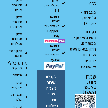
תיקון
לשלם
055
מחשבים
באפליקציית
ניידים
BIT
מעבדה –
ניתן גם
תיקון
פ"ת:
יוסף
לשלם
מחשבים
קארו 15.
באפליקציית
נייחים PC
Pepper-
נקודת
תיקון
Pay
מסירה/איסוף
טלפונים
מכשירים:
סלולריים
ניתן גם
חולון/בת-ים אילת
לשלם
תיקון מסכי
58. (בחנות
באפליקציית
מחשב
Pay-Pal
קולורית
מידע כללי
אקספרס)
צור קשר
אודותינו
שמרו
לקבלת
אותנו
שירות
תקנון
באנשי
המעבדה
משלוח
הקשר!
מהיר
העבודות
ומחירי
שלנו
משלוחים
הצהרת