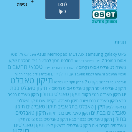
לחצו
נגישות
כאן!
תגיות
UPS
samsung galaxy
Asus Memopad ME173x
אל פסק
אינטרנט
אסוס ממופד 7
החלפת מסך למחשב נייד
החלפת שקע
גיבוי חשמלי למחשב
טכנאי מחשבים
טעינה לטאבלט אסוס נקסוס 7
השכרת מחשבים ניידים
מעבדה לניידים
טכנאי מחשבים ורשתות
לכבות
מחשב
מעבדת ניידים בפתח תקווה
תיקון טאבלט
נקסוס 7
מערכת גיבוי למחשב
פתרון תקלות אינטרנט
תיקון טאבלט בבת
תיקון טאבלט אייסר
תיקון טאבלט אסוס נקסוס 7
ים
תיקון טאבלט בחולון
תיקון טאבלט בגני תקווה
תיקון טאבלט בכפר
סבא
תיקון טאבלט בנס ציונה
תיקון טאבלט בקרית אונו
תיקון טאבלט
תיקון טאבלט בתל אביב
תיקון טאבלטים
תיקון
בראשון לציון
טאבלטים בבת ים
תיקון טאבלטים
תיקון טאבלטים בגני תקווה
בחולון
תיקון טאבלטים בכפר סבא
תיקון טאבלטים בנס ציונה
תיקון
תיקון טאבלטים
טאבלטים בקרית אונו
תיקון טאבלטים בראשון לציון
תיקון