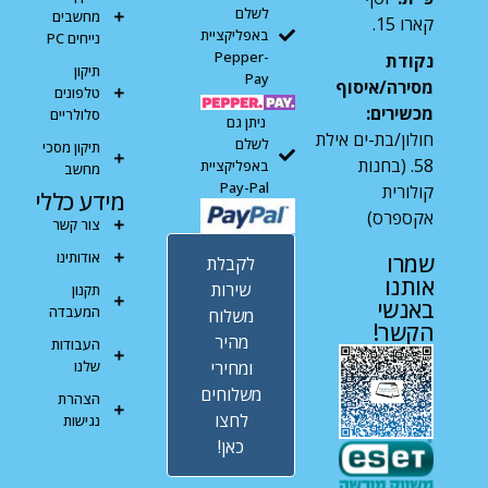
לשלם
מחשבים
קארו 15.
באפליקציית
נייחים PC
Pepper-
נקודת
תיקון
Pay
מסירה/איסוף
טלפונים
מכשירים:
סלולריים
ניתן גם
חולון/בת-ים אילת
לשלם
תיקון מסכי
58. (בחנות
באפליקציית
מחשב
Pay-Pal
קולורית
מידע כללי
אקספרס)
צור קשר
אודותינו
שמרו
לקבלת
אותנו
שירות
תקנון
באנשי
המעבדה
משלוח
הקשר!
מהיר
העבודות
ומחירי
שלנו
משלוחים
הצהרת
לחצו
נגישות
כאן!