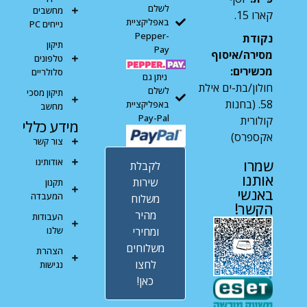
לשלם
מחשבים
קארו 15.
באפליקציית
נייחים PC
Pepper-
נקודת
תיקון
Pay
מסירה/איסוף
טלפונים
מכשירים:
סלולריים
ניתן גם
חולון/בת-ים אילת
לשלם
תיקון מסכי
58. (בחנות
באפליקציית
מחשב
Pay-Pal
קולורית
מידע כללי
אקספרס)
צור קשר
אודותינו
שמרו
לקבלת
אותנו
שירות
תקנון
באנשי
המעבדה
משלוח
הקשר!
מהיר
העבודות
ומחירי
שלנו
משלוחים
הצהרת
לחצו
נגישות
כאן!