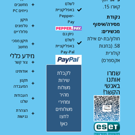
לשלם
מחשבים
קארו 15.
באפליקציית
נייחים PC
Pepper-
נקודת
תיקון
Pay
מסירה/איסוף
טלפונים
מכשירים:
סלולריים
ניתן גם
חולון/בת-ים אילת
לשלם
תיקון מסכי
58. (בחנות
באפליקציית
מחשב
Pay-Pal
קולורית
מידע כללי
אקספרס)
צור קשר
אודותינו
שמרו
לקבלת
אותנו
שירות
תקנון
באנשי
המעבדה
משלוח
הקשר!
מהיר
העבודות
ומחירי
שלנו
משלוחים
הצהרת
לחצו
נגישות
כאן!