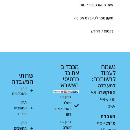
איזה סמארטפון לקנות
תיקון מסך לטאבלט אסוס 7
נקסוס 7 החדש
נשמח
מכבדים
לעמוד
את כל
שרותי
לרשותכם:
כרטיסי
המעבדה
האשראי
למעבדה
תיקון
התקשרו:
59
טאבלטים
ניתן גם
00 995 –
תיקון
לשלם
055
מחשבים
באפליקציית
ניידים
BIT
מעבדה –
ניתן גם
תיקון
פ"ת:
יוסף
לשלם
מחשבים