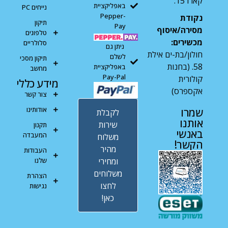
קארו 15.
באפליקציית
נייחים PC
Pepper-
נקודת
תיקון
Pay
מסירה/איסוף
טלפונים
מכשירים:
סלולריים
ניתן גם
חולון/בת-ים אילת
לשלם
תיקון מסכי
58. (בחנות
באפליקציית
מחשב
Pay-Pal
קולורית
מידע כללי
אקספרס)
צור קשר
אודותינו
שמרו
לקבלת
אותנו
שירות
תקנון
באנשי
המעבדה
משלוח
הקשר!
מהיר
העבודות
ומחירי
שלנו
משלוחים
הצהרת
לחצו
נגישות
כאן!