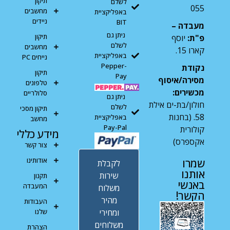
תיקון
לשלם
055
מחשבים
באפליקציית
ניידים
BIT
מעבדה –
ניתן גם
תיקון
פ"ת:
יוסף
לשלם
מחשבים
קארו 15.
באפליקציית
נייחים PC
Pepper-
נקודת
תיקון
Pay
מסירה/איסוף
טלפונים
מכשירים:
סלולריים
ניתן גם
חולון/בת-ים אילת
לשלם
תיקון מסכי
58. (בחנות
באפליקציית
מחשב
Pay-Pal
קולורית
מידע כללי
אקספרס)
צור קשר
אודותינו
שמרו
לקבלת
אותנו
שירות
תקנון
באנשי
המעבדה
משלוח
הקשר!
מהיר
העבודות
ומחירי
שלנו
משלוחים
הצהרת