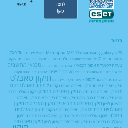
לחצו
נגישות
כאן!
תגיות
UPS
samsung galaxy
Asus Memopad ME173x
אל פסק
אינטרנט
אסוס ממופד 7
החלפת מסך למחשב נייד
החלפת שקע
גיבוי חשמלי למחשב
טכנאי מחשבים
טעינה לטאבלט אסוס נקסוס 7
השכרת מחשבים ניידים
מעבדה לניידים
טכנאי מחשבים ורשתות
לכבות
מחשב
מעבדת ניידים בפתח תקווה
תיקון טאבלט
נקסוס 7
מערכת גיבוי למחשב
פתרון תקלות אינטרנט
תיקון טאבלט בבת
תיקון טאבלט אייסר
תיקון טאבלט אסוס נקסוס 7
ים
תיקון טאבלט בחולון
תיקון טאבלט בגני תקווה
תיקון טאבלט בכפר
סבא
תיקון טאבלט בנס ציונה
תיקון טאבלט בקרית אונו
תיקון טאבלט
תיקון טאבלט בתל אביב
תיקון טאבלטים
תיקון
בראשון לציון
טאבלטים בבת ים
תיקון טאבלטים
תיקון טאבלטים בגני תקווה
בחולון
תיקון טאבלטים בכפר סבא
תיקון טאבלטים בנס ציונה
תיקון
תיקון טאבלטים
טאבלטים בקרית אונו
תיקון טאבלטים בראשון לציון
תיקון