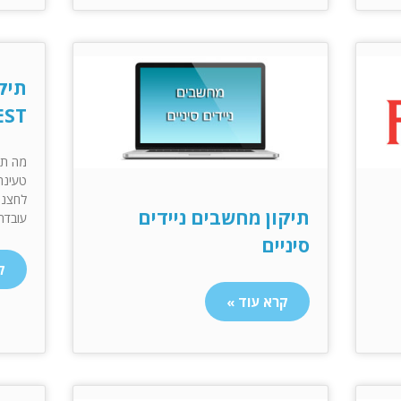
תיק
EST
מה תר
טעינה
לחצני
תיקון מחשבים ניידים
עובדת
סיניים
ק
קרא עוד »