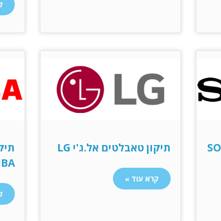
ק
תיקון טאבלטים אל.ג'י LG
תיק
IBA
קרא עוד »
ק