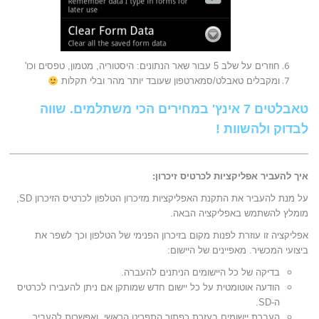
חוזרים על שלב 5 עבור שאר הנתונים: היסטוריה, מטמון, טפסים וכו'
ומקבלים טאבלט/סמארטפון שעובד יותר מהר ובלי תקלות
טאבלטים 7 אינץ' במחירים הכי משתלמים. שווה
לבדוק ולהשוות !
איך להעביר אפליקציות לכרטיס זיכרון:
על מנת להעביר את התקנת האפליקציות מזיכרון הטלפון לכרטיס הזיכרון SD,
מומלץ להשתמש באפליקציה הבאה.
אפליקציה זו עוזרת לפנות מקום בזיכרון הפנימי של הטלפון וכך לשפר את
ביצועי המכשיר. מאפיינים של היישום:
בדיקה של כל היישומים הניתנים להעברה.
הודעה אוטומטית על כל יישום חדש שמותקן אם ניתן להעבירו לכרטיס
ה-SD.
העברת יישומים בעזרת כפתור התפריט הראשי, ואפשרות להעביר