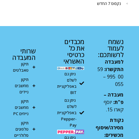
נקסוס 7 החדש
נשמח
מכבדים
לעמוד
את כל
שרותי
לרשותכם:
כרטיסי
המעבדה
האשראי
למעבדה
תיקון
התקשרו:
59
טאבלטים
ניתן גם
00 995 –
תיקון
לשלם
055
מחשבים
באפליקציית
ניידים
BIT
מעבדה –
ניתן גם
תיקון
פ"ת:
יוסף
לשלם
מחשבים
קארו 15.
באפליקציית
נייחים PC
Pepper-
נקודת
תיקון
Pay
מסירה/איסוף
טלפונים
מכשירים:
סלולריים
ניתן גם