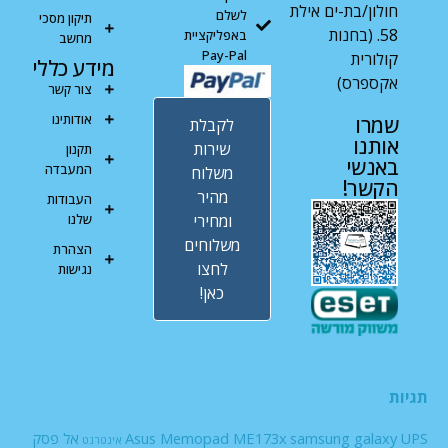
חולון/בת-ים אילת
לשלם
תיקון מסכי
58. (בחנות
באפליקציית
מחשב
Pay-Pal
קולורית
מידע כללי
אקספרס)
צור קשר
אודותינו
שמרו
לקבלת
אותנו
שירות
תקנון
באנשי
המעבדה
משלוח
הקשר!
מהיר
העבודות
ומחירי
שלנו
משלוחים
הצהרת
לחצו
נגישות
כאן!
תגיות
UPS
samsung galaxy
Asus Memopad ME173x
אל פסק
אינטרנט