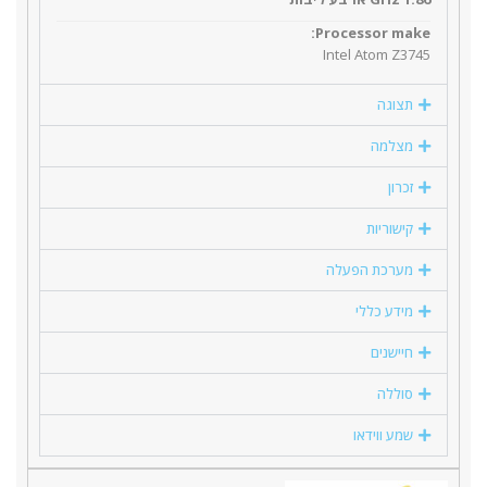
Processor make:
Intel Atom Z3745
תצוגה
מצלמה
זכרון
קישוריות
מערכת הפעלה
מידע כללי
חיישנים
סוללה
שמע ווידאו