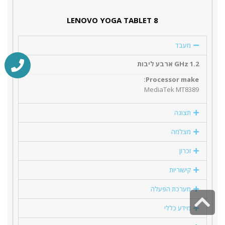
LENOVO YOGA TABLET 8
מעבד
1.2 GHz ארבע ליבות
Processor make:
MediaTek MT8389
תצוגה
מצלמה
זכרון
קישוריות
מערכת הפעלה
גלילה
מידע כללי
לראש