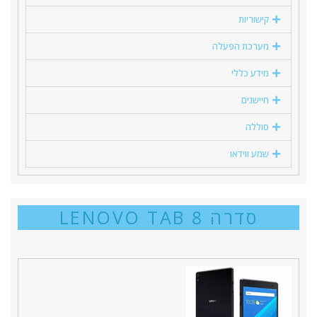
קישוריות
מערכת הפעלה
מידע כללי
חיישנים
סוללה
שמע ווידאו
סדרה LENOVO TAB 8