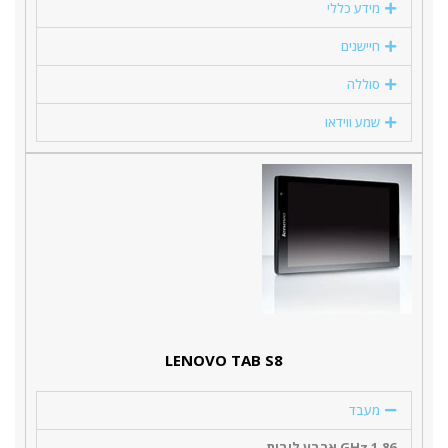
מידע כללי
חיישנים
סוללה
שמע ווידאו
LENOVO TAB S8
מעבד
1.86 GHz ארבע ליבות