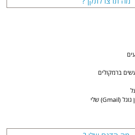
מה תרצו לתקן ?
ים
עשים ברמקולים
ל
Gma) שלי