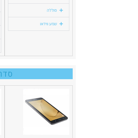
סוללה
שמע ווידאו
סדרה TAB A