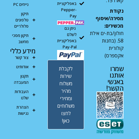
קארו 15.
באפליקציית
נייחים PC
Pepper-
נקודת
תיקון
Pay
מסירה/איסוף
טלפונים
מכשירים:
סלולריים
ניתן גם
חולון/בת-ים אילת
לשלם
תיקון מסכי
58. (בחנות
באפליקציית
מחשב
Pay-Pal
קולורית
מידע כללי
אקספרס)
צור קשר
אודותינו
שמרו
לקבלת
אותנו
שירות
תקנון
באנשי
המעבדה
משלוח
הקשר!
מהיר
העבודות
ומחירי
שלנו
משלוחים
הצהרת
לחצו
נגישות
כאן!