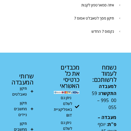
איזה סמארטפון לקנות
תיקון מסך לטאבלט אסוס 7
נקסוס 7 החדש
נשמח
מכבדים
לעמוד
את כל
שרותי
לרשותכם:
כרטיסי
המעבדה
האשראי
למעבדה
תיקון
התקשרו:
59
טאבלטים
ניתן גם
00 995 –
תיקון
לשלם
055
מחשבים
באפליקציית
ניידים
BIT
מעבדה –
ניתן גם
תיקון
פ"ת:
יוסף
לשלם
מחשבים