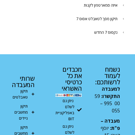
איזה סמארטפון לקנות
תיקון מסך לטאבלט אסוס 7
נקסוס 7 החדש
נשמח
מכבדים
לעמוד
את כל
שרותי
לרשותכם:
כרטיסי
המעבדה
האשראי
למעבדה
תיקון
התקשרו:
59
טאבלטים
ניתן גם
00 995 –
תיקון
לשלם
055
מחשבים
באפליקציית
ניידים
BIT
מעבדה –
ניתן גם
תיקון
פ"ת:
יוסף
לשלם
מחשבים