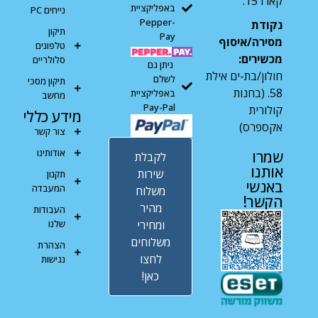
קארו 15.
באפליקציית
נייחים PC
Pepper-
נקודת
תיקון
Pay
מסירה/איסוף
טלפונים
מכשירים:
סלולריים
ניתן גם
חולון/בת-ים אילת
לשלם
תיקון מסכי
58. (בחנות
באפליקציית
מחשב
Pay-Pal
קולורית
מידע כללי
אקספרס)
צור קשר
אודותינו
שמרו
לקבלת
אותנו
שירות
תקנון
באנשי
המעבדה
משלוח
הקשר!
מהיר
העבודות
ומחירי
שלנו
משלוחים
הצהרת
לחצו
נגישות
כאן!