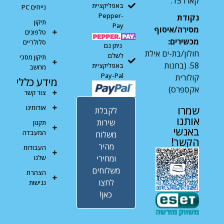
קארו 15.
באפליקציית
נייחים PC
Pepper-
נקודת
תיקון
Pay
מסירה/איסוף
טלפונים
מכשירים:
סלולריים
ניתן גם
חולון/בת-ים אילת
לשלם
תיקון מסכי
58. (בחנות
באפליקציית
מחשב
Pay-Pal
קולורית
מידע כללי
אקספרס)
צור קשר
אודותינו
שמרו
לקבלת
אותנו
שירות
תקנון
באנשי
המעבדה
משלוח
הקשר!
מהיר
העבודות
ומחירי
שלנו
משלוחים
הצהרת
לחצו
נגישות
כאן!