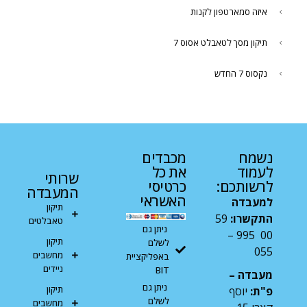
איזה סמארטפון לקנות
תיקון מסך לטאבלט אסוס 7
נקסוס 7 החדש
נשמח
מכבדים
לעמוד
את כל
שרותי
לרשותכם:
כרטיסי
המעבדה
האשראי
למעבדה
תיקון
התקשרו:
59
טאבלטים
ניתן גם
00 995 –
תיקון
לשלם
055
מחשבים
באפליקציית
ניידים
BIT
מעבדה –
ניתן גם
תיקון
פ"ת:
יוסף
לשלם
מחשבים