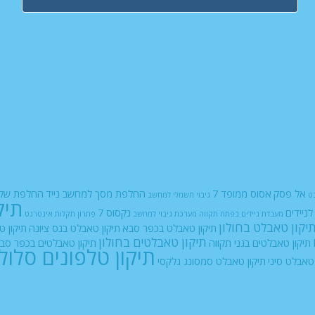
אל פסק
אסוס ממופד 7
החלפת מסך למחשב נייד
החלפת שקע
ט
גיבוי חשמלי למחשב
תיק
ניידים
נקסוס 7
מעבדת ניידים בפתח תקווה
מערכת גיבוי למחשב
פתרון תקלות אינטרנט
יקון טאבלט בחולון
תיקון טאבלט בכפר סבא
תיקון טאבלט בנס ציונה
תיקון ט
תיקון טאבלטים בחולון
תיקון טאבלטים בגני תקווה
תיקון טאבלטים בכפר סב
תיקון טלפונים סלול
 טאבלט סיני
תיקון טאבלט סמסונג גלקסי