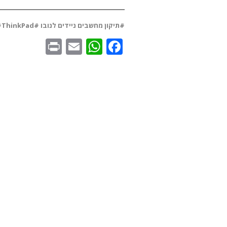
#תיקון מחשבים ניידים לנובו #Lenovo #ThinkPad #טכנאימחשבים #מחשבנייד #שירותמחשבים
WhatsApp
Print
Email
Facebook