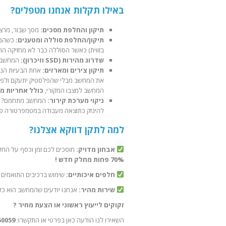
באילו תקלות אנחנו מטפלים?
תיקון והחלפת מסכים:
מסך שבור, מרצד
תיקון/החלפת סוללה ומטענים:
כשהמחש
בזווית) כאשר הסוללה כבר לא מחזיקה ה
שדרוג מהירות (SSD וזיכרון):
המחשב א
תיקון צירים ומארזים:
אחת הבעיות הנפו
את המחשב מבלי שהפלסטיק יתעקם ולפעמי
המחשב למצבו המקורי,
כולל אחריות מל
ניקוי מערכת קירור:
המחשב מתחמם? טיפ
להינזק כתוצאה מעבודה במטמפרטורה פנ
למה לתקן דווקא אצלנו?
אבחון מדויק:
חוסכים לכם זמן וכסף על החל
70% פחות מחלק חדש !
חלפים איכותיים:
שימוש ברכיבים התואמים ב
שירות מהיר:
אנחנו יודעים שהמחשב הוא כלי
זקוקים לייעוץ ראשוני או הצעת מחיר ?
השאירו לנו הודעה כאן בפרטי או התקשרו:
50059