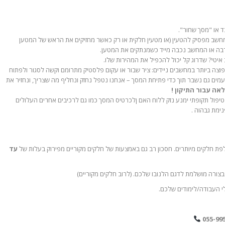
 או "מסך שחור".
ב מפסיק להטעין (או מטעין חלקית או רק כאשר מחזיקים את הראש של המטען
רבה או המחשב נכבה מייד כשמנתקים את המטען.
יטי? שדרוג קל יכול להכפיל את המהירות שלו.
צה ביותר במחשבים ניידים: ציר שבור או עקום פלסטיק מתרומם וקשה לסגור ולפתוח
ם גם נשבר תוך כדי פתיחת המסך – אנחנו נטפל נחזק ונחליף מה שצריך, ונחזיר את
אה עבור התיקון !
ול תקופתי ימנע נזק ללוח האם ןלכרטיס המסך כמו גם לרכיבים אחרים העלולים
ימת גבהוה .
פת חלקים מיותרים. חסכון רב גם באמצעות של חלקים מקוריים מפירוק בעלות של
עד
צורה מושלמת לדגם הלנובו שלכם. (לרוב חלקים מקוריים)
 העבודה/לימודים שלכם.
055-99