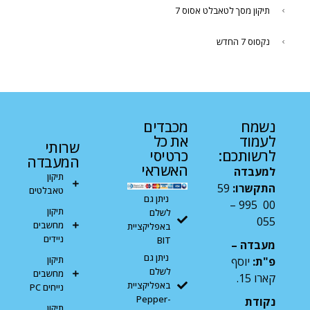
תיקון מסך לטאבלט אסוס 7
נקסוס 7 החדש
נשמח
מכבדים
לעמוד
את כל
שרותי
לרשותכם:
כרטיסי
המעבדה
האשראי
למעבדה
תיקון
התקשרו:
59
טאבלטים
ניתן גם
00 995 –
תיקון
לשלם
055
מחשבים
באפליקציית
ניידים
BIT
מעבדה –
ניתן גם
תיקון
פ"ת:
יוסף
לשלם
מחשבים
קארו 15.
באפליקציית
נייחים PC
Pepper-
נקודת
תיקון