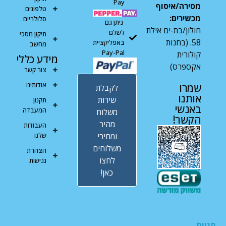
Pay
מסירה/איסוף
טלפונים
מכשירים:
סלולריים
ניתן גם
חולון/בת-ים אילת
לשלם
תיקון מסכי
58. (בחנות
באפליקציית
מחשב
Pay-Pal
קולורית
מידע כללי
אקספרס)
צור קשר
אודותינו
שמרו
לקבלת
אותנו
שירות
תקנון
באנשי
המעבדה
משלוח
הקשר!
מהיר
העבודות
ומחירי
שלנו
משלוחים
הצהרת
לחצו
נגישות
כאן!
תגיות