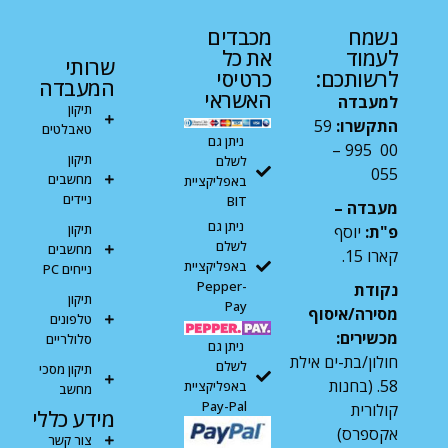
נשמח
מכבדים
לעמוד
את כל
שרותי
לרשותכם:
כרטיסי
המעבדה
האשראי
למעבדה
תיקון
התקשרו:
59
טאבלטים
ניתן גם
00 995 –
תיקון
לשלם
055
מחשבים
באפליקציית
ניידים
BIT
מעבדה –
ניתן גם
תיקון
פ"ת:
יוסף
לשלם
מחשבים
קארו 15.
באפליקציית
נייחים PC
Pepper-
נקודת
תיקון
Pay
מסירה/איסוף
טלפונים
מכשירים:
סלולריים
ניתן גם
חולון/בת-ים אילת
לשלם
תיקון מסכי
58. (בחנות
באפליקציית
מחשב
Pay-Pal
קולורית
מידע כללי
אקספרס)
צור קשר