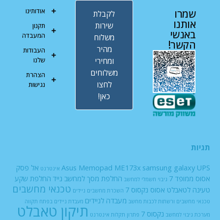
אודותינו
שמרו
לקבלת
אותנו
שירות
תקנון
באנשי
המעבדה
משלוח
הקשר!
מהיר
העבודות
ומחירי
שלנו
משלוחים
הצהרת
לחצו
נגישות
כאן!
תגיות
UPS
samsung galaxy
Asus Memopad ME173x
אל פסק
אינטרנט
אסוס ממופד 7
החלפת מסך למחשב נייד
החלפת שקע
גיבוי חשמלי למחשב
טכנאי מחשבים
טעינה לטאבלט אסוס נקסוס 7
השכרת מחשבים ניידים
מעבדה לניידים
טכנאי מחשבים ורשתות
לכבות
מחשב
מעבדת ניידים בפתח תקווה
תיקון טאבלט
נקסוס 7
מערכת גיבוי למחשב
פתרון תקלות אינטרנט