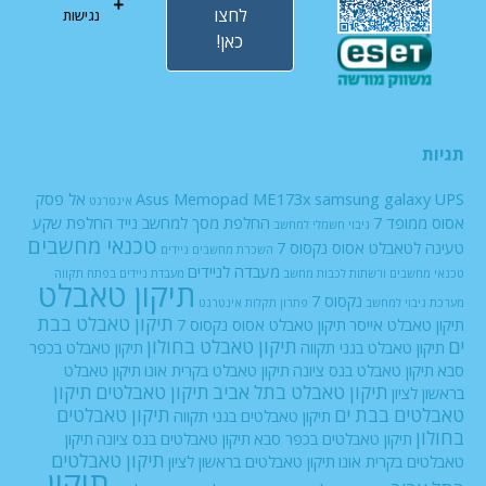
לחצו
נגישות
כאן!
תגיות
UPS
samsung galaxy
Asus Memopad ME173x
אל פסק
אינטרנט
אסוס ממופד 7
החלפת מסך למחשב נייד
החלפת שקע
גיבוי חשמלי למחשב
טכנאי מחשבים
טעינה לטאבלט אסוס נקסוס 7
השכרת מחשבים ניידים
מעבדה לניידים
טכנאי מחשבים ורשתות
לכבות
מחשב
מעבדת ניידים בפתח תקווה
תיקון טאבלט
נקסוס 7
מערכת גיבוי למחשב
פתרון תקלות אינטרנט
תיקון טאבלט בבת
תיקון טאבלט אייסר
תיקון טאבלט אסוס נקסוס 7
ים
תיקון טאבלט בחולון
תיקון טאבלט בגני תקווה
תיקון טאבלט בכפר
סבא
תיקון טאבלט בנס ציונה
תיקון טאבלט בקרית אונו
תיקון טאבלט
תיקון טאבלט בתל אביב
תיקון טאבלטים
תיקון
בראשון לציון
טאבלטים בבת ים
תיקון טאבלטים
תיקון טאבלטים בגני תקווה
בחולון
תיקון טאבלטים בכפר סבא
תיקון טאבלטים בנס ציונה
תיקון
תיקון טאבלטים
טאבלטים בקרית אונו
תיקון טאבלטים בראשון לציון
תיקון