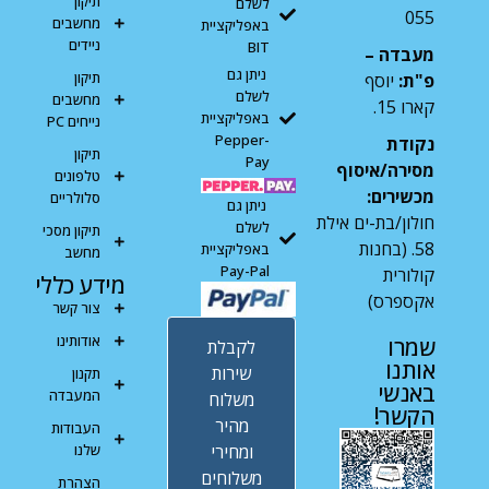
תיקון
לשלם
055
מחשבים
באפליקציית
ניידים
BIT
מעבדה –
ניתן גם
תיקון
פ"ת:
יוסף
לשלם
מחשבים
קארו 15.
באפליקציית
נייחים PC
Pepper-
נקודת
תיקון
Pay
מסירה/איסוף
טלפונים
מכשירים:
סלולריים
ניתן גם
חולון/בת-ים אילת
לשלם
תיקון מסכי
58. (בחנות
באפליקציית
מחשב
Pay-Pal
קולורית
מידע כללי
אקספרס)
צור קשר
אודותינו
שמרו
לקבלת
אותנו
שירות
תקנון
באנשי
המעבדה
משלוח
הקשר!
מהיר
העבודות
ומחירי
שלנו
משלוחים
הצהרת